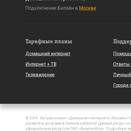
Подключение Билайн в
Москве
Тарифные планы
Подде
Домашний интернет
Помощь
Интернет + ТВ
Ответы
Телевидение
Личный
Города
© 2019 . Вы уже клиент «Домашнего интернета «Билайн»?
управлять услугами в Личном кабинете! Данный ресурс не
официальным ресурсом ПАО «ВымпелКом». Подробную и