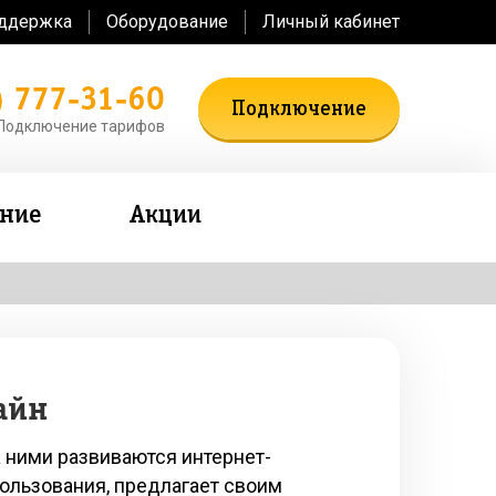
оддержка
Оборудование
Личный кабинет
) 777-31-60
Подключение
Подключение тарифов
ение
Акции
айн
 ними развиваются интернет-
пользования, предлагает своим