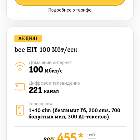
Подробнее о тарифе
АКЦИЯ!
bee HIT 100 Мбт/сек
Домашний интернет
100
Мбит/с
Цифровое телевидение
221
канал
Телефония
1+10 sim (безлимит Гб, 200 sms, 700
бонусных мин, 300 AI-токенов)
455*
руб.
800