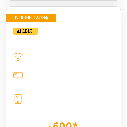
ЛУЧШИЙ ТАРИФ
АКЦИЯ!
bee CONTACT 500 Мбт/сек
Домашний интернет
500
Мбит/с
Цифровое телевидение
221
канал
Телефония
1+10 sim (50 + 50 бонусных Гб, 1200
sms, 1200+300 бонусных мин, 300
AI-токенов)
600*
руб.