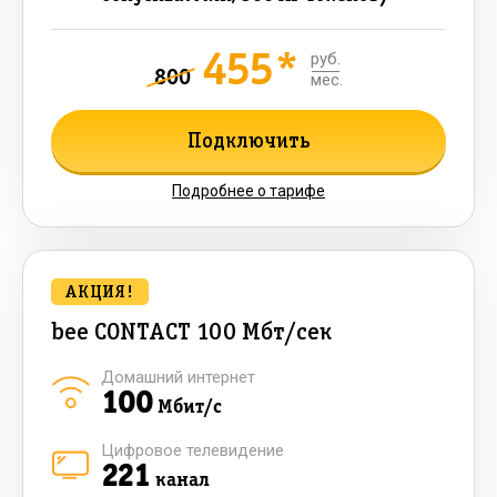
455*
руб.
800
мес.
Подключить
Подробнее о тарифе
АКЦИЯ!
bee CONTACT 100 Мбт/сек
Домашний интернет
100
Мбит/с
Цифровое телевидение
221
канал