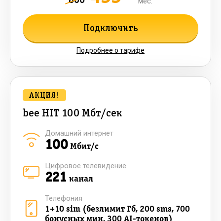
мес.
Подключить
Подробнее о тарифе
АКЦИЯ!
bee HIT 100 Мбт/сек
Домашний интернет
100
Мбит/с
Цифровое телевидение
221
канал
Телефония
1+10 sim (безлимит Гб, 200 sms, 700
бонусных мин, 300 AI-токенов)