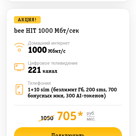
АКЦИЯ!
bee HIT 1000 Мбт/сек
Домашний интернет
1000
Мбит/с
Цифровое телевидение
221
канал
Телефония
1+10 sim (безлимит Гб, 200 sms, 700
бонусных мин, 300 AI-токенов)
705*
руб.
1050
мес.