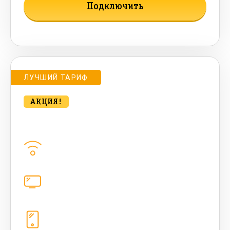
Подключить
Подробнее о тарифе
ЛУЧШИЙ ТАРИФ
АКЦИЯ!
Удобный для дома с ТВ 500 Мбт/сек
Домашний интернет
500
Мбит/с
Цифровое телевидение
221
канал
Телефония
1+10 sim (10 Гб+ 90 бонусных, 200