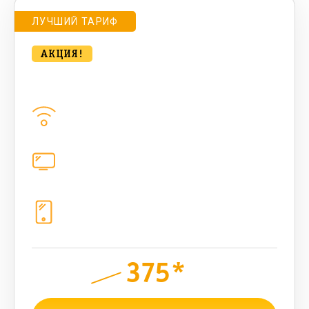
ЛУЧШИЙ ТАРИФ
АКЦИЯ!
Удобный для дома с ТВ 500 Мбт/сек
Домашний интернет
500
Мбит/с
Цифровое телевидение
221
канал
Телефония
1+10 sim (10 Гб+ 90 бонусных, 200
sms , 200+500 бонусных мин)
375*
руб.
900
мес.