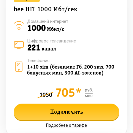
bee HIT 1000 Мбт/сек
Домашний интернет
1000
Мбит/с
Цифровое телевидение
221
канал
Телефония
1+10 sim (безлимит Гб, 200 sms, 700
бонусных мин, 300 AI-токенов)
705*
руб.
1050
мес.
Подключить
Подробнее о тарифе