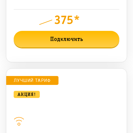
sms , 200+500 бонусных мин)
375*
руб.
900
мес.
Подключить
Подробнее о тарифе
ЛУЧШИЙ ТАРИФ
АКЦИЯ!
bee HIT 500 Мбт/сек
Домашний интернет
500
Мбит/с