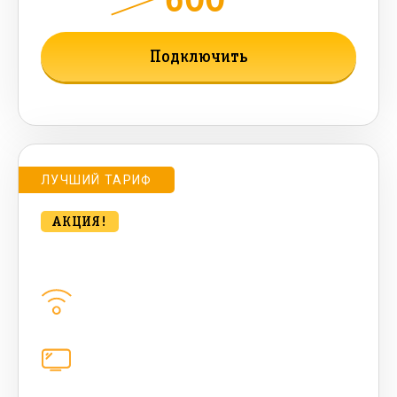
1000
мес.
Подключить
Подробнее о тарифе
ЛУЧШИЙ ТАРИФ
АКЦИЯ!
bee CONTACT 500 Мбт/сек
Домашний интернет
500
Мбит/с
Цифровое телевидение
221
канал