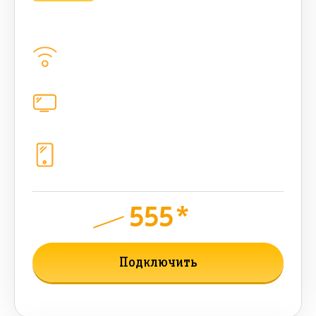
bee HIT 500 Мбт/сек
Домашний интернет
500
Мбит/с
Цифровое телевидение
221
канал
Телефония
1+10 sim (безлимит Гб, 200 sms, 700
бонусных мин, 300 AI-токенов)
555*
руб.
900
мес.
Подключить
Подробнее о тарифе