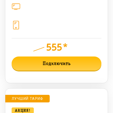
Цифровое телевидение
221
канал
Телефония
1+10 sim (безлимит Гб, 200 sms, 700
бонусных мин, 300 AI-токенов)
555*
руб.
900
мес.
Подключить
Подробнее о тарифе
ЛУЧШИЙ ТАРИФ
АКЦИЯ!