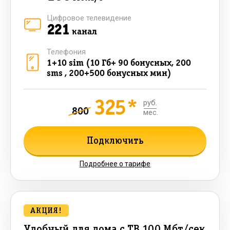
Цифровое телевидение
221
канал
Телефония
1+10 sim (10 Гб+ 90 бонусных, 200
sms , 200+500 бонусных мин)
325*
руб.
800
мес.
Подключить
Подробнее о тарифе
АКЦИЯ!
Удобный для дома с ТВ 100 Мбт/сек