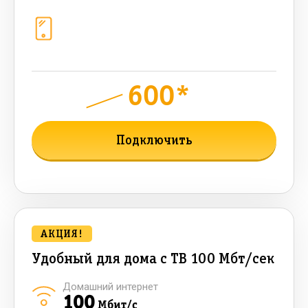
Телефония
1+10 sim (50 + 50 бонусных Гб, 1200
sms, 1200+300 бонусных мин, 300
AI-токенов)
600*
руб.
1000
мес.
Подключить
Подробнее о тарифе
АКЦИЯ!
Удобный для дома с ТВ 100 Мбт/сек
Домашний интернет
100
Мбит/с