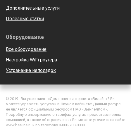
Дополнительные услуги
Полезные статьи
Оборудование
Все оборудование
Настройка WiFi роутера
Устранение неполадок
© 2019 . Вы уже клиент «Домашнего интернета «Билайн»? Вы
можете управлять услугами в Личном кабинете! Данный ресурс
не является официальным ресурсом ПАО «ВымпелКом».
Подробную информацию о тарифах, услугах, предоставляемых
компанией, а также об ограничениях Вы можете уточнить на сайте
www.beeline.ru и по телефону 8-800-700-8000