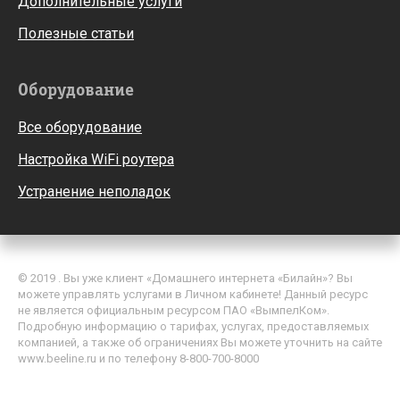
Дополнительные услуги
Полезные статьи
Оборудование
Все оборудование
Настройка WiFi роутера
Устранение неполадок
© 2019 . Вы уже клиент «Домашнего интернета «Билайн»? Вы
можете управлять услугами в Личном кабинете! Данный ресурс
не является официальным ресурсом ПАО «ВымпелКом».
Подробную информацию о тарифах, услугах, предоставляемых
компанией, а также об ограничениях Вы можете уточнить на сайте
www.beeline.ru и по телефону 8-800-700-8000
Политика обработки персональных данных